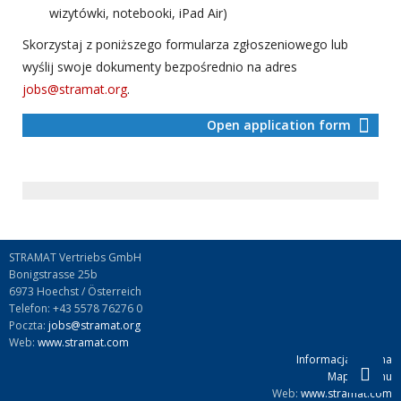
wizytówki, notebooki, iPad Air)
Skorzystaj z poniższego formularza zgłoszeniowego lub
wyślij swoje dokumenty bezpośrednio na adres
jobs@stramat.org
.
Open application form
STRAMAT Vertriebs GmbH
Bonigstrasse 25b
6973 Hoechst / Österreich
Telefon: +43 5578 76276 0
Poczta:
jobs@stramat.org
Web:
www.stramat.com
Informacja prawna
Mapa terenu
Web:
www.stramat.com