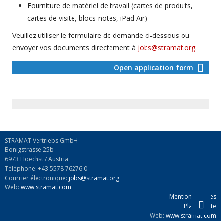
Fourniture de matériel de travail (cartes de produits,
cartes de visite, blocs-notes, iPad Air)
Veuillez utiliser le formulaire de demande ci-dessous ou
envoyer vos documents directement à
jobs@stramat.org
.
Open application form
STRAMAT Vertriebs GmbH
Bonigstrasse 25b
6973 Hoechst / Austria
Téléphone: +43 5578 76276 0
Courrier électronique:
jobs@stramat.org
Web:
www.stramat.com
Mentions légales
Plan du site
Web:
www.stramat.com