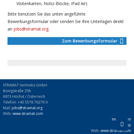
Visitenkarten, Notiz-Blöcke, iPad Air)
Bitte benützen Sie das unten angeführte
Bewerbungsformular oder senden Sie Ihre Unterlagen direkt
an
jobs@stramat.org
.
Zum Bewerbungsformular
STRAMAT Vertriebs GmbH
Bonigstraße 25b
6973 Höchst / Österreich
Telefon: +43 5578 76276 0
Mail:
jobs@stramat.org
Web:
www.stramat.com
Impressum
Sitemap
Web:
www.stramat.com